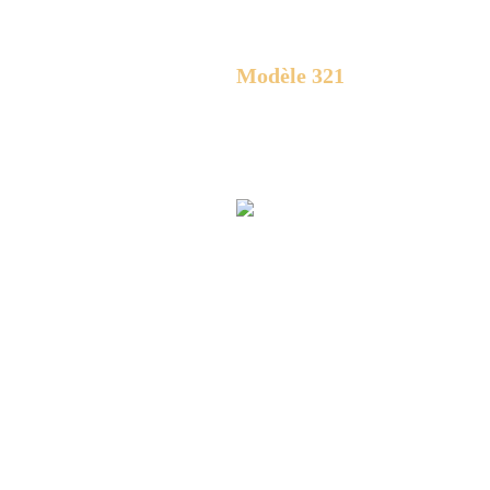
Modèle
321
Achat d’un spa
Isolation