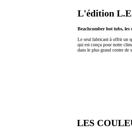
Au Québec, il est primordi
L'édition L.
l’intérieur, voici les avanta
Garde l’eau chaude en
Beachcomber hot tubs, les 
Garde l’eau fraîche en
Sert à insonoriser le 
Le seul fabricant à offrir un
Garde en place tous l
qui est conçu pour notre cli
Aide à localiser facil
dans le plus grand centre 
Renforci la structure 
S’il y a une panne él
état de gel.
Structure
Un spa de qualité supérieure
pour être installé sur toutes 
LES COULE
Moteurs-pompes