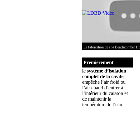
Pompe de filtration
Un spa devrait être muni d
circulation :
La
pompe de filtrat
moteur-pompe princip
La fabrication de spa Beachcomber H
La
pompe de filtrat
Aide grandement à obte
Premièrement
le système d’isolation
complet de la cavité
,
Drain de fond
empêche l’air froid ou
l’air chaud d’entrer à
Aide à la vidange com
l’intérieur du caisson et
à 4 mois ou selon le 
de maintenir la
S’il est relié au syst
température de l’eau.
au fond de votre spa.
Marches à l’intérieu